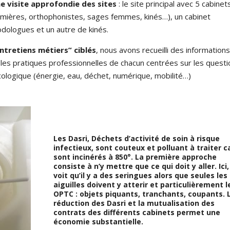
ne visite approfondie des sites
: le site principal avec 5 cabinet
irmières, orthophonistes, sages femmes, kinés…), un cabinet
odologues et un autre de
kinés.
ntretiens métiers” ciblés
, nous avons recueilli des information
 les pratiques professionnelles de chacun centrées sur les quest
cologique (énergie, eau, déchet, numérique, mobilité…)
Les Dasri, Déchets d’activité de soin à risque
infectieux, sont couteux et polluant à traiter ca
sont incinérés à 850°. La première approche
consiste à n’y mettre que ce qui doit y aller. Ici,
voit qu’il y a des seringues alors que seules les
aiguilles doivent y atterir et particulièrement l
OPTC : objets piquants, tranchants, coupants. 
réduction des Dasri et la mutualisation des
contrats des différents cabinets permet une
économie substantielle.