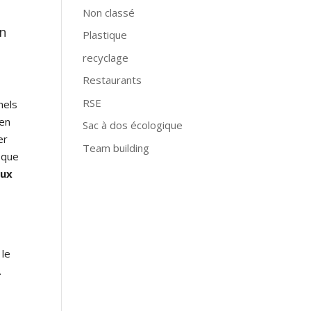
Non classé
un
Plastique
recyclage
Restaurants
RSE
nels
’en
Sac à dos écologique
er
Team building
isque
aux
 le
.