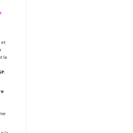
e
s
et
e
t la
SP
.
re
sme
ur la