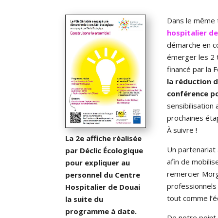
Dans le même
hospitalier d
démarche en con
émerger les 2
financé par la 
la réduction 
conférence po
sensibilisation
prochaines ét
À suivre !
La 2e affiche réalisée
Un partenariat
par Déclic Écologique
afin de mobilis
pour expliquer au
remercier Morga
personnel du Centre
professionnels
Hospitalier de Douai
tout comme l’é
la suite du
programme à date.
De notre point 