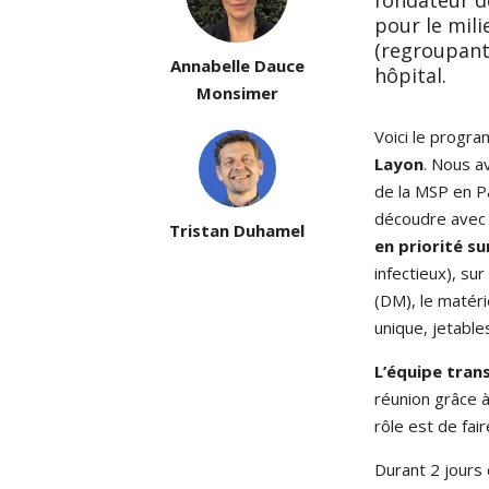
pour le mil
(regroupant
Annabelle Dauce
hôpital.
Monsimer
Voici le progr
Layon
. Nous a
de la MSP en P
découdre avec l
Tristan Duhamel
en priorité su
infectieux), sur
(DM), le matér
unique, jetable
L’équipe tran
réunion grâce à
rôle est de fai
Durant 2 jours 