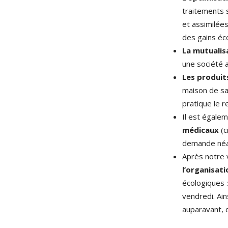
traitements 
et assimilée
des gains éc
La mutualis
une société a
Les produits
maison de san
pratique le 
Il est égale
médicaux
(c
demande néanm
Après notre 
l’organisati
écologiques :
vendredi. Ain
auparavant, c