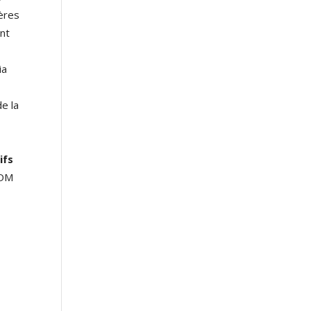
ères
ent
ia
e la
ifs
 DM