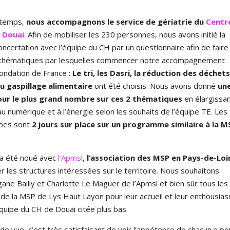
 temps,
nous accompagnons le service de gériatrie du
Centr
e Douai
. Afin de mobiliser les 230 personnes, nous avons initié la
certation avec l’équipe du CH par un questionnaire afin de faire
 thématiques par lesquelles commencer notre accompagnement
Fondation de France :
Le tri, les Dasri, la réduction des déchet
du gaspillage alimentaire
ont été choisis. Nous avons donné
un
ur le plus grand nombre sur ces 2 thématiques
en élargissan
 au numérique et à l’énergie selon les souhaits de l’équipe TE. Les
apes sont
2 jours sur place sur un programme similaire à la M
 a été noué avec
l’Apmsl
,
l’association des MSP en Pays-de-Loi
er les structures intéressées sur le territoire. Nous souhaitons
ne Bailly et Charlotte Le Maguer de l’Apmsl et bien sûr tous les
 de la MSP de Lys Haut Layon pour leur accueil et leur enthousia
quipe du CH de Douai citée plus bas.
de vue, c’est très satisfaisant de voir l’appétence de chacun.e po