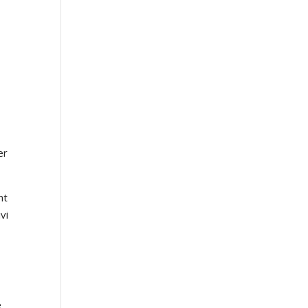
er
nt
vi
e