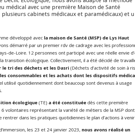
ieu médical avec une première Maison de Santé
 plusieurs cabinets médicaux et paramédicaux) et 
amme développé avec
la maison de Santé (MSP) de Lys Haut
vons démarré par un premier rdv de cadrage avec les profession
ays-de-Loire. 12 personnes ont participé avec une réelle envie d
a transition écologique. Collectivement, il a été décidé de travaill
r le tri des déchets et les Dasri
(Déchets d’activité de soin à r
les consommables et les achats dont les dispositifs médic
iel utilisé quotidiennement dont beaucoup sont devenus à usage
s.
sition écologique
(TE)
a été constituée
dès cette première
 6 volontaires représentant la variété de métiers de la MSP dont
re rentrer dans les pratiques quotidiennes
le plan d’actions à venir
d’immersion, les 23 et 24 janvier
2023,
nous avons réalisé un