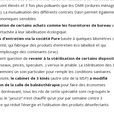
sont élevés et 3 fois plus polluants que les OMR (ordures ménag
s). La mutualisation des différents contrats Dasri permet égalem
onomiques sensibles.
ation de certains achats comme les fournitures de bureau
v
ttachée à leur labellisation écologique.
 d’entretien via la société Pure
basée à quelques kilomètres d
té, qui fabrique des produits d’entretien éco labellisé et qui
remplissage des contenants (vrac).
ment question de
revenir à la stérilisation de certains disposit
iseaux, pinces, speculum…) versus le jetable. La stérilisation des
oins un soin particulier pour remplir les conditions sanitaires.
visite,
le cabinet de 3 kinés
(autre site de la MSP)
a modifié
on de la salle de balnéothérapie
pour faire des économies
 dorénavant, tous les rdv de cette spécialité sont regroupés le
si, le “jacuzzi” n’est chauffé qu’un jour par semaine contre 3
e qui réduit l’énergie et l’utilisation des produits désinfectants.